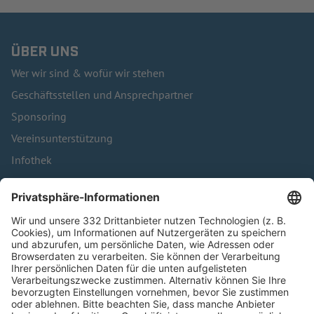
ÜBER UNS
Wer wir sind & wofür wir stehen
Geschäftsstellen und Ansprechpartner
Sponsoring
Vereinsunterstützung
Infothek
Kontakt
HÄUFIG BESUCHTE SEITEN
Pässe und Vereinswechsel
Trainerausbildung
Schulungsangebot Vereinsmitarbeiter
BFV-Geschäftsstellen