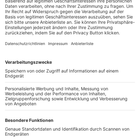
Trainerbörse
Login SpielPlus
FOLGE DEM BFV
TOP-VEREINE
TOP-PARTNER