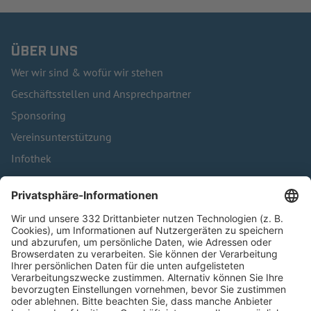
ÜBER UNS
Wer wir sind & wofür wir stehen
Geschäftsstellen und Ansprechpartner
Sponsoring
Vereinsunterstützung
Infothek
Kontakt
HÄUFIG BESUCHTE SEITEN
Pässe und Vereinswechsel
Trainerausbildung
Schulungsangebot Vereinsmitarbeiter
BFV-Geschäftsstellen