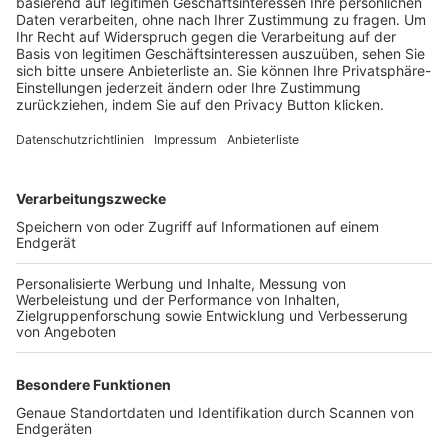
Trainerbörse
Login SpielPlus
FOLGE DEM BFV
TOP-VEREINE
TOP-PARTNER