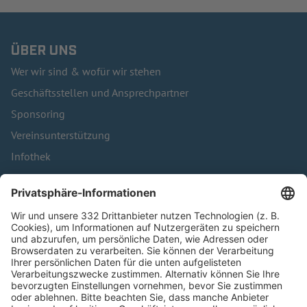
ÜBER UNS
Wer wir sind & wofür wir stehen
Geschäftsstellen und Ansprechpartner
Sponsoring
Vereinsunterstützung
Infothek
Kontakt
HÄUFIG BESUCHTE SEITEN
Pässe und Vereinswechsel
Trainerausbildung
Schulungsangebot Vereinsmitarbeiter
BFV-Geschäftsstellen