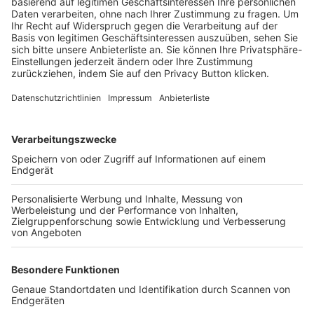
Trainerbörse
Login SpielPlus
FOLGE DEM BFV
TOP-VEREINE
TOP-PARTNER