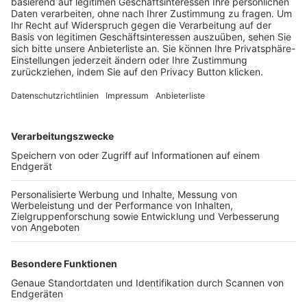
Trainerbörse
Login SpielPlus
FOLGE DEM BFV
TOP-VEREINE
TOP-PARTNER