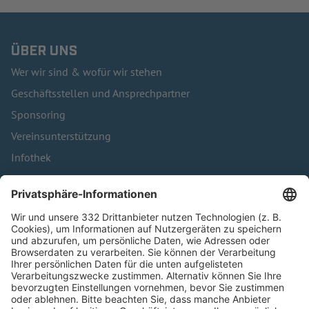
ÜBER UNS
Wer wir sind & wofür wir stehen
Geschäftsstellen und Ansprechpartner
Sponsoring
Vereinsunterstützung
Infothek
Kontakt
HÄUFIG BESUCHTE SEITEN
Pässe und Vereinswechsel
Trainerausbildung
Schulungsangebot Vereinsmitarbeiter
BFV-Geschäftsstellen