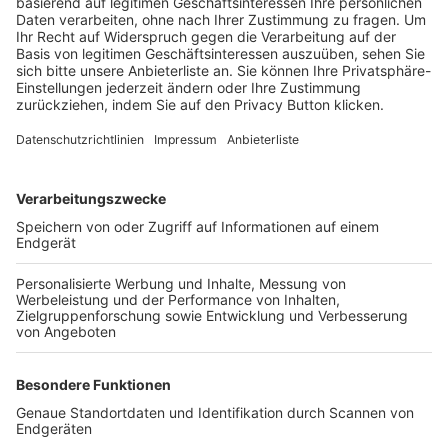
Trainerbörse
Login SpielPlus
FOLGE DEM BFV
TOP-VEREINE
TOP-PARTNER