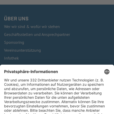
ÜBER UNS
Wer wir sind & wofür wir stehen
Geschäftsstellen und Ansprechpartner
Sponsoring
Vereinsunterstützung
Infothek
Kontakt
HÄUFIG BESUCHTE SEITEN
Pässe und Vereinswechsel
Trainerausbildung
Schulungsangebot Vereinsmitarbeiter
BFV-Geschäftsstellen