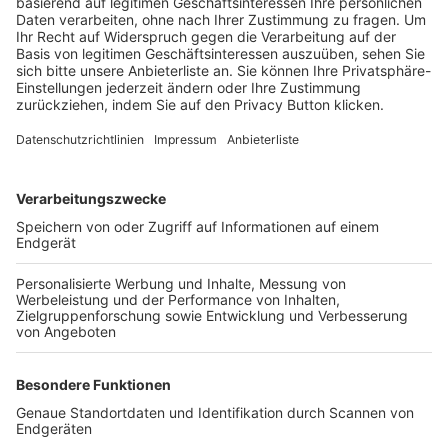
Trainerbörse
Login SpielPlus
FOLGE DEM BFV
TOP-VEREINE
TOP-PARTNER