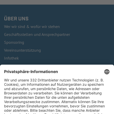
ÜBER UNS
Wer wir sind & wofür wir stehen
Geschäftsstellen und Ansprechpartner
Sponsoring
Vereinsunterstützung
Infothek
Kontakt
HÄUFIG BESUCHTE SEITEN
Pässe und Vereinswechsel
Trainerausbildung
Schulungsangebot Vereinsmitarbeiter
BFV-Geschäftsstellen