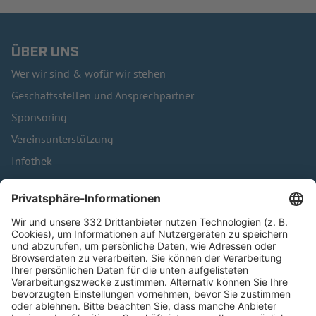
ÜBER UNS
Wer wir sind & wofür wir stehen
Geschäftsstellen und Ansprechpartner
Sponsoring
Vereinsunterstützung
Infothek
Kontakt
HÄUFIG BESUCHTE SEITEN
Pässe und Vereinswechsel
Trainerausbildung
Schulungsangebot Vereinsmitarbeiter
BFV-Geschäftsstellen