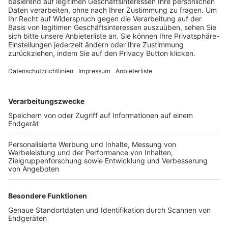
Trainerbörse
Login SpielPlus
FOLGE DEM BFV
TOP-VEREINE
TOP-PARTNER