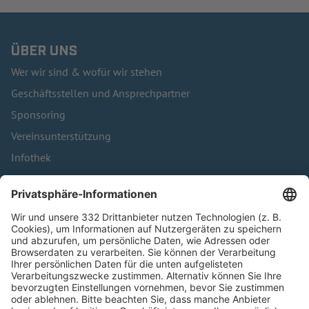
ÜBER UNS
Wer wir sind & wofür wir stehen
Geschäftsstellen und Ansprechpartner
Sponsoring
Vereinsunterstützung
Infothek
Kontakt
HÄUFIG BESUCHTE SEITEN
Pässe und Vereinswechsel
Trainerausbildung
Schulungsangebot Vereinsmitarbeiter
BFV-Geschäftsstellen