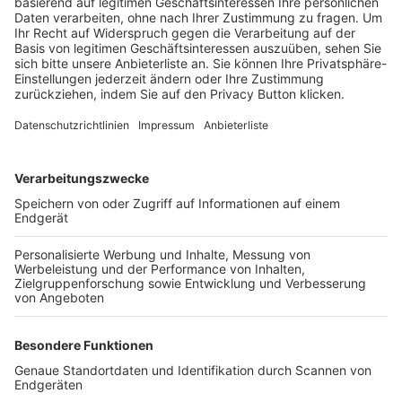
Trainerbörse
Login SpielPlus
FOLGE DEM BFV
TOP-VEREINE
TOP-PARTNER