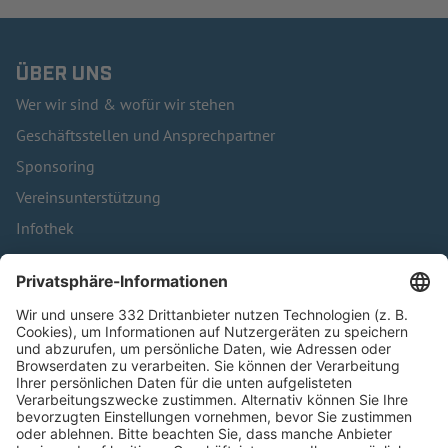
ÜBER UNS
Wer wir sind & wofür wir stehen
Geschäftsstellen und Ansprechpartner
Sponsoring
Vereinsunterstützung
Infothek
Kontakt
HÄUFIG BESUCHTE SEITEN
Pässe und Vereinswechsel
Trainerausbildung
Schulungsangebot Vereinsmitarbeiter
BFV-Geschäftsstellen