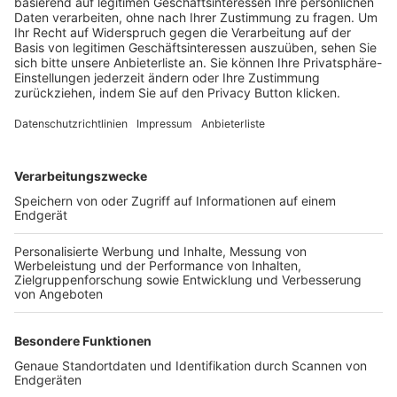
Trainerbörse
Login SpielPlus
FOLGE DEM BFV
TOP-VEREINE
TOP-PARTNER