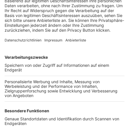
Trainerbörse
Login SpielPlus
FOLGE DEM BFV
TOP-VEREINE
TOP-PARTNER