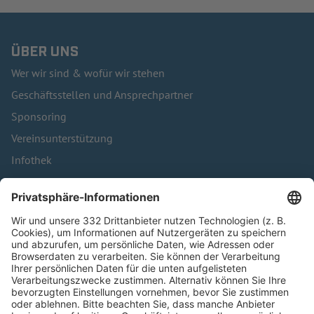
ÜBER UNS
Wer wir sind & wofür wir stehen
Geschäftsstellen und Ansprechpartner
Sponsoring
Vereinsunterstützung
Infothek
Kontakt
HÄUFIG BESUCHTE SEITEN
Pässe und Vereinswechsel
Trainerausbildung
Schulungsangebot Vereinsmitarbeiter
BFV-Geschäftsstellen