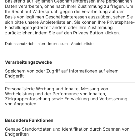
Trainerbörse
Login SpielPlus
FOLGE DEM BFV
TOP-VEREINE
TOP-PARTNER