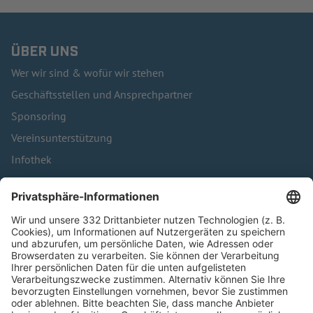
ÜBER UNS
Wer wir sind & wofür wir stehen
Geschäftsstellen und Ansprechpartner
Sponsoring
Vereinsunterstützung
Infothek
Kontakt
HÄUFIG BESUCHTE SEITEN
Pässe und Vereinswechsel
Trainerausbildung
Schulungsangebot Vereinsmitarbeiter
BFV-Geschäftsstellen