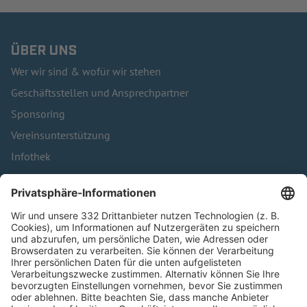
ÜBER UNS
Wer wir sind & wofür wir stehen
Geschäftsstellen und Ansprechpartner
Sponsoring
Vereinsunterstützung
Infothek
Kontakt
HÄUFIG BESUCHTE SEITEN
Pässe und Vereinswechsel
Trainerausbildung
Schulungsangebot Vereinsmitarbeiter
BFV-Geschäftsstellen