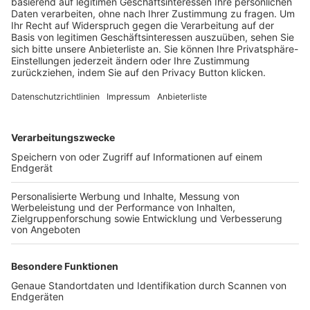
Trainerbörse
Login SpielPlus
FOLGE DEM BFV
TOP-VEREINE
TOP-PARTNER