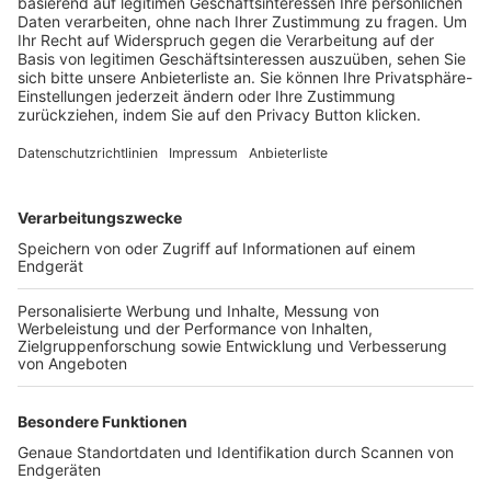
Trainerbörse
Login SpielPlus
FOLGE DEM BFV
TOP-VEREINE
TOP-PARTNER