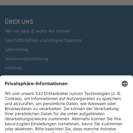
ÜBER UNS
Wer wir sind & wofür wir stehen
Geschäftsstellen und Ansprechpartner
Sponsoring
Vereinsunterstützung
Infothek
Kontakt
HÄUFIG BESUCHTE SEITEN
Pässe und Vereinswechsel
Trainerausbildung
Schulungsangebot Vereinsmitarbeiter
BFV-Geschäftsstellen