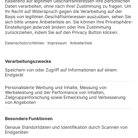
Trainerbörse
Login SpielPlus
FOLGE DEM BFV
TOP-VEREINE
TOP-PARTNER