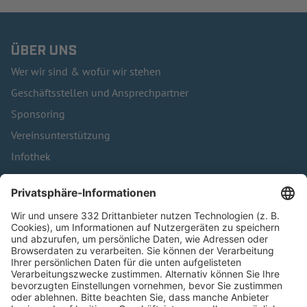
ÜBER UNS
Wer wir sind & wofür wir stehen
Geschäftsstellen und Ansprechpartner
Sponsoring
Vereinsunterstützung
Infothek
Kontakt
HÄUFIG BESUCHTE SEITEN
Pässe und Vereinswechsel
Trainerausbildung
Schulungsangebot Vereinsmitarbeiter
BFV-Geschäftsstellen