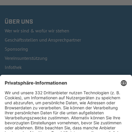
ÜBER UNS
Wer wir sind & wofür wir stehen
Geschäftsstellen und Ansprechpartner
Sponsoring
Vereinsunterstützung
Infothek
Kontakt
HÄUFIG BESUCHTE SEITEN
Pässe und Vereinswechsel
Trainerausbildung
Schulungsangebot Vereinsmitarbeiter
BFV-Geschäftsstellen