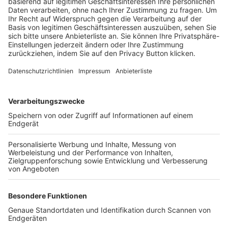
Trainerbörse
Login SpielPlus
FOLGE DEM BFV
TOP-VEREINE
TOP-PARTNER