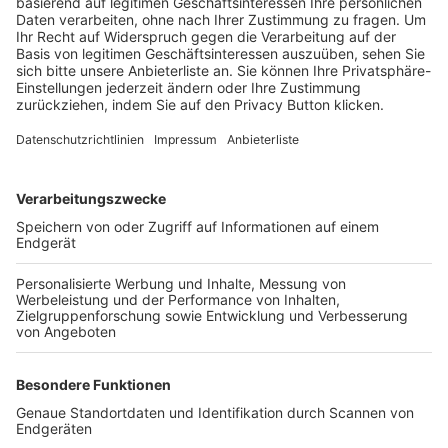
Trainerbörse
Login SpielPlus
FOLGE DEM BFV
TOP-VEREINE
TOP-PARTNER