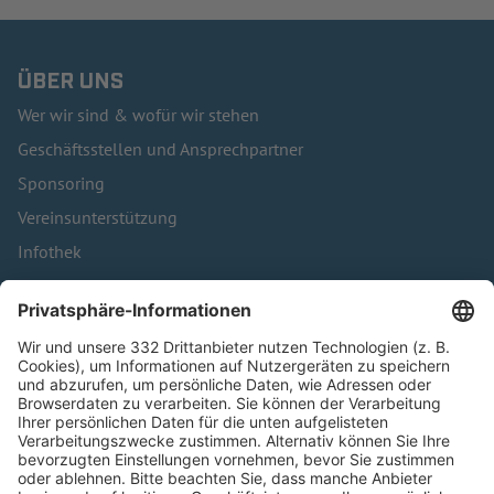
ÜBER UNS
Wer wir sind & wofür wir stehen
Geschäftsstellen und Ansprechpartner
Sponsoring
Vereinsunterstützung
Infothek
Kontakt
HÄUFIG BESUCHTE SEITEN
Pässe und Vereinswechsel
Trainerausbildung
Schulungsangebot Vereinsmitarbeiter
BFV-Geschäftsstellen