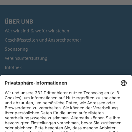
ÜBER UNS
Wer wir sind & wofür wir stehen
Geschäftsstellen und Ansprechpartner
Sponsoring
Vereinsunterstützung
Infothek
Kontakt
HÄUFIG BESUCHTE SEITEN
Pässe und Vereinswechsel
Trainerausbildung
Schulungsangebot Vereinsmitarbeiter
BFV-Geschäftsstellen