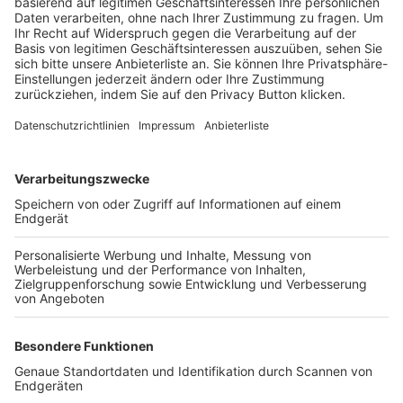
Trainerbörse
Login SpielPlus
FOLGE DEM BFV
TOP-VEREINE
TOP-PARTNER