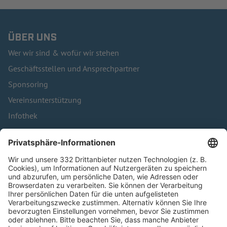
ÜBER UNS
Wer wir sind & wofür wir stehen
Geschäftsstellen und Ansprechpartner
Sponsoring
Vereinsunterstützung
Infothek
Kontakt
HÄUFIG BESUCHTE SEITEN
Pässe und Vereinswechsel
Trainerausbildung
Schulungsangebot Vereinsmitarbeiter
BFV-Geschäftsstellen