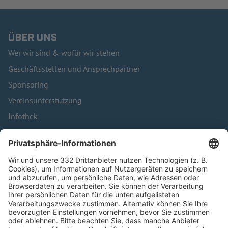
ÜBER UNS
Wer wir sind & wofür wir stehen
Geschäftsstellen und Ansprechpartner
Sponsoring
Vereinsunterstützung
Infothek
Kontakt
HÄUFIG BESUCHTE SEITEN
Pässe und Vereinswechsel
Trainerausbildung
Schulungsangebot Vereinsmitarbeiter
BFV-Geschäftsstellen