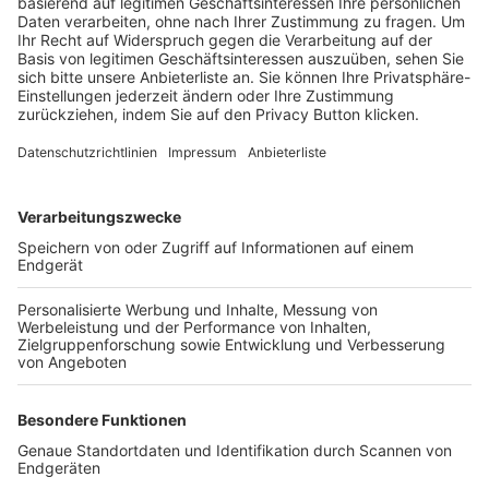
Trainerbörse
Login SpielPlus
FOLGE DEM BFV
TOP-VEREINE
TOP-PARTNER