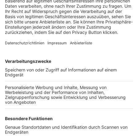
Trainerbörse
Login SpielPlus
FOLGE DEM BFV
TOP-VEREINE
TOP-PARTNER