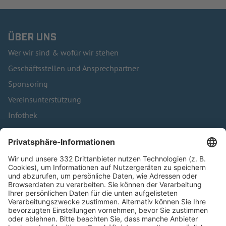
ÜBER UNS
Wer wir sind & wofür wir stehen
Geschäftsstellen und Ansprechpartner
Sponsoring
Vereinsunterstützung
Infothek
Kontakt
HÄUFIG BESUCHTE SEITEN
Pässe und Vereinswechsel
Trainerausbildung
Schulungsangebot Vereinsmitarbeiter
BFV-Geschäftsstellen