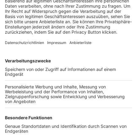
Trainerbörse
Login SpielPlus
FOLGE DEM BFV
TOP-VEREINE
TOP-PARTNER