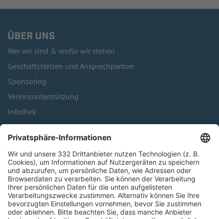
ÜBER UNS
Wer wir sind & wofür wir stehen
Geschäftsstellen und Ansprechpartner
Sponsoring
Vereinsunterstützung
Infothek
Kontakt
HÄUFIG BESUCHTE SEITEN
Pässe und Vereinswechsel
Trainerausbildung
Schulungsangebot Vereinsmitarbeiter
BFV-Geschäftsstellen