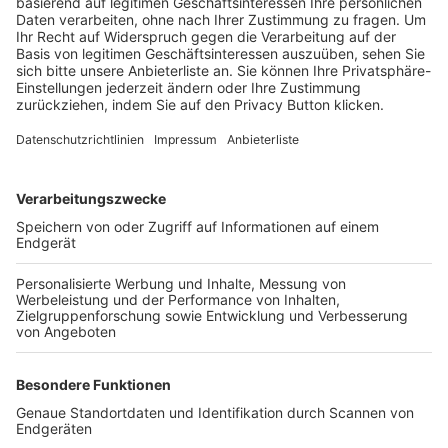
Trainerbörse
Login SpielPlus
FOLGE DEM BFV
TOP-VEREINE
TOP-PARTNER