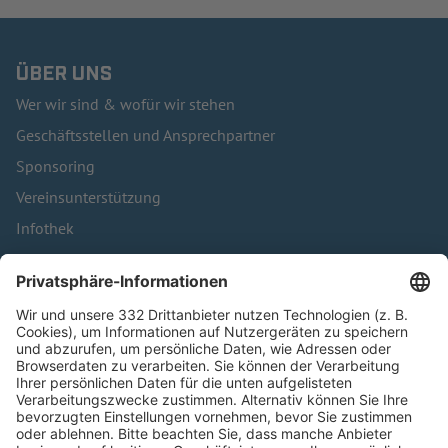
ÜBER UNS
Wer wir sind & wofür wir stehen
Geschäftsstellen und Ansprechpartner
Sponsoring
Vereinsunterstützung
Infothek
Kontakt
HÄUFIG BESUCHTE SEITEN
Pässe und Vereinswechsel
Trainerausbildung
Schulungsangebot Vereinsmitarbeiter
BFV-Geschäftsstellen