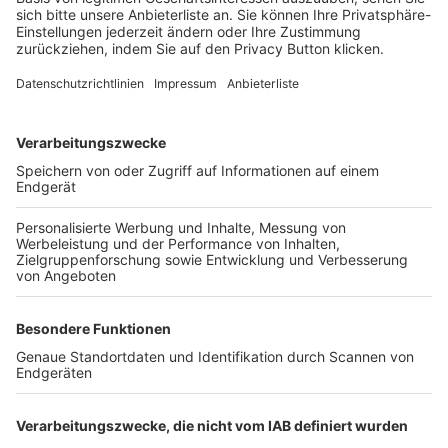
Trainerbörse
Login SpielPlus
FOLGE DEM BFV
TOP-VEREINE
TOP-PARTNER