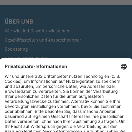
ÜBER UNS
Wer wir sind & wofür wir stehen
Geschäftsstellen und Ansprechpartner
Sponsoring
Vereinsunterstützung
Infothek
Kontakt
HÄUFIG BESUCHTE SEITEN
Pässe und Vereinswechsel
Trainerausbildung
Schulungsangebot Vereinsmitarbeiter
BFV-Geschäftsstellen