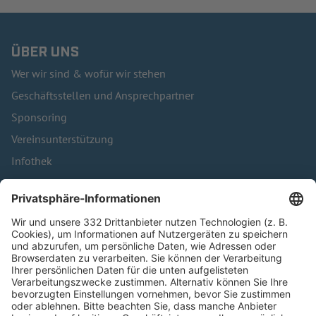
ÜBER UNS
Wer wir sind & wofür wir stehen
Geschäftsstellen und Ansprechpartner
Sponsoring
Vereinsunterstützung
Infothek
Kontakt
HÄUFIG BESUCHTE SEITEN
Pässe und Vereinswechsel
Trainerausbildung
Schulungsangebot Vereinsmitarbeiter
BFV-Geschäftsstellen