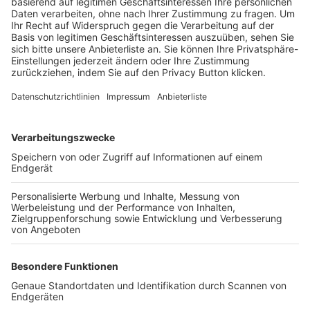
Trainerbörse
Login SpielPlus
FOLGE DEM BFV
TOP-VEREINE
TOP-PARTNER