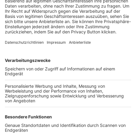
Trainerbörse
Login SpielPlus
FOLGE DEM BFV
TOP-VEREINE
TOP-PARTNER