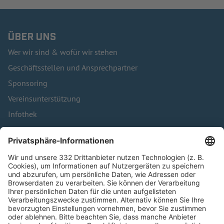
ÜBER UNS
Wer wir sind & wofür wir stehen
Geschäftsstellen und Ansprechpartner
Sponsoring
Vereinsunterstützung
Infothek
Kontakt
HÄUFIG BESUCHTE SEITEN
Pässe und Vereinswechsel
Trainerausbildung
Schulungsangebot Vereinsmitarbeiter
BFV-Geschäftsstellen