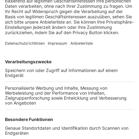
Trainerbörse
Login SpielPlus
FOLGE DEM BFV
TOP-VEREINE
TOP-PARTNER