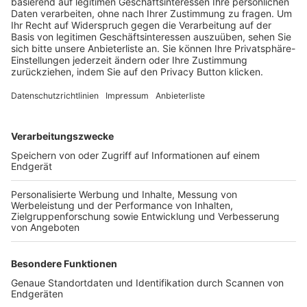
Trainerbörse
Login SpielPlus
FOLGE DEM BFV
TOP-VEREINE
TOP-PARTNER