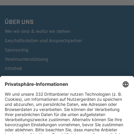
ÜBER UNS
Wer wir sind & wofür wir stehen
Geschäftsstellen und Ansprechpartner
Sponsoring
Vereinsunterstützung
Infothek
Kontakt
HÄUFIG BESUCHTE SEITEN
Pässe und Vereinswechsel
Trainerausbildung
Schulungsangebot Vereinsmitarbeiter
BFV-Geschäftsstellen