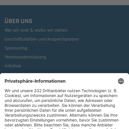
ÜBER UNS
Wer wir sind & wofür wir stehen
Geschäftsstellen und Ansprechpartner
Sponsoring
Vereinsunterstützung
Infothek
Kontakt
HÄUFIG BESUCHTE SEITEN
Pässe und Vereinswechsel
Trainerausbildung
Schulungsangebot Vereinsmitarbeiter
BFV-Geschäftsstellen