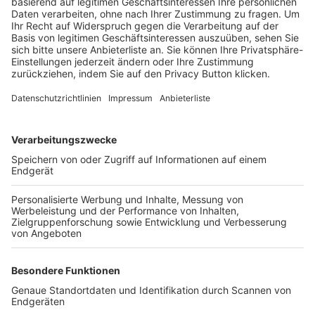
Trainerbörse
Login SpielPlus
FOLGE DEM BFV
TOP-VEREINE
TOP-PARTNER