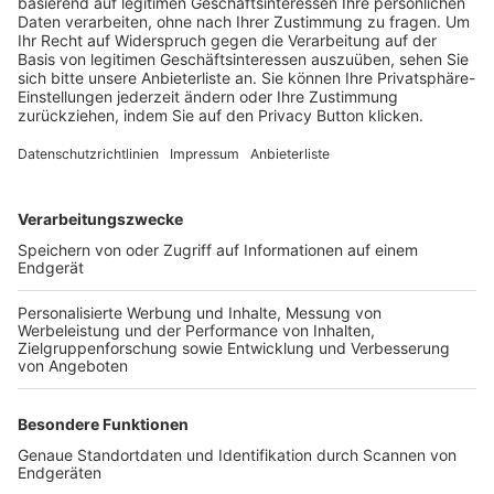
Trainerbörse
Login SpielPlus
FOLGE DEM BFV
TOP-VEREINE
TOP-PARTNER