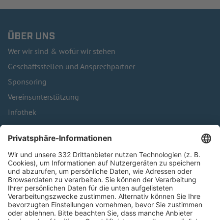
ÜBER UNS
Wer wir sind & wofür wir stehen
Geschäftsstellen und Ansprechpartner
Sponsoring
Vereinsunterstützung
Infothek
Kontakt
HÄUFIG BESUCHTE SEITEN
Pässe und Vereinswechsel
Trainerausbildung
Schulungsangebot Vereinsmitarbeiter
BFV-Geschäftsstellen