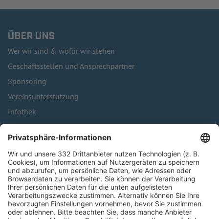
ÜBER UNS
Wer wir sind & wofür wir stehen
Geschäftsstellen und Ansprechpartner
Sponsoring
Vereinsunterstützung
Infothek
Kontakt
HÄUFIG BESUCHTE SEITEN
Pässe und Vereinswechsel
Trainerausbildung
Schulungsangebot Vereinsmitarbeiter
BFV-Geschäftsstellen