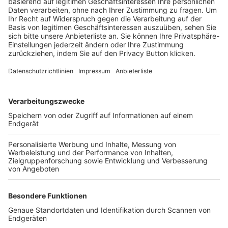
Trainerbörse
Login SpielPlus
FOLGE DEM BFV
TOP-VEREINE
TOP-PARTNER