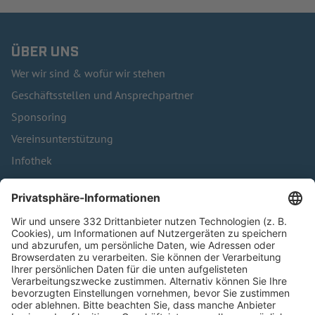
ÜBER UNS
Wer wir sind & wofür wir stehen
Geschäftsstellen und Ansprechpartner
Sponsoring
Vereinsunterstützung
Infothek
Kontakt
HÄUFIG BESUCHTE SEITEN
Pässe und Vereinswechsel
Trainerausbildung
Schulungsangebot Vereinsmitarbeiter
BFV-Geschäftsstellen