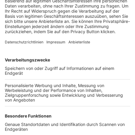
Trainerbörse
Login SpielPlus
FOLGE DEM BFV
TOP-VEREINE
TOP-PARTNER