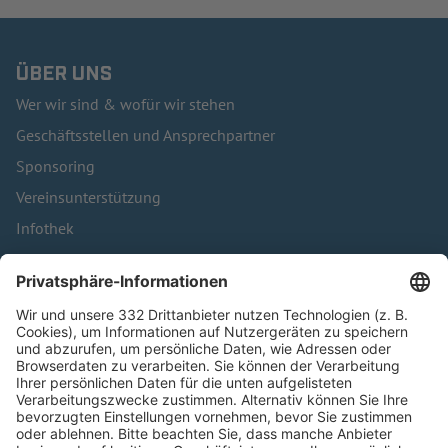
ÜBER UNS
Wer wir sind & wofür wir stehen
Geschäftsstellen und Ansprechpartner
Sponsoring
Vereinsunterstützung
Infothek
Kontakt
HÄUFIG BESUCHTE SEITEN
Pässe und Vereinswechsel
Trainerausbildung
Schulungsangebot Vereinsmitarbeiter
BFV-Geschäftsstellen