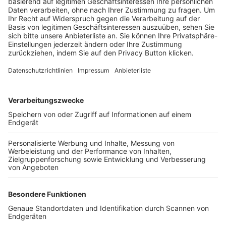
Trainerbörse
Login SpielPlus
FOLGE DEM BFV
TOP-VEREINE
TOP-PARTNER