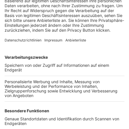
Trainerbörse
Login SpielPlus
FOLGE DEM BFV
TOP-VEREINE
TOP-PARTNER