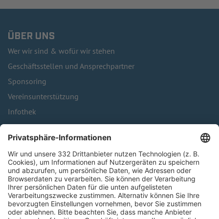
ÜBER UNS
Wer wir sind & wofür wir stehen
Geschäftsstellen und Ansprechpartner
Sponsoring
Vereinsunterstützung
Infothek
Kontakt
HÄUFIG BESUCHTE SEITEN
Pässe und Vereinswechsel
Trainerausbildung
Schulungsangebot Vereinsmitarbeiter
BFV-Geschäftsstellen