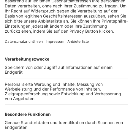
Trainerbörse
Login SpielPlus
FOLGE DEM BFV
TOP-VEREINE
TOP-PARTNER