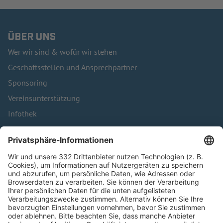
ÜBER UNS
Wer wir sind & wofür wir stehen
Geschäftsstellen und Ansprechpartner
Sponsoring
Vereinsunterstützung
Infothek
Kontakt
HÄUFIG BESUCHTE SEITEN
Pässe und Vereinswechsel
Trainerausbildung
Schulungsangebot Vereinsmitarbeiter
BFV-Geschäftsstellen