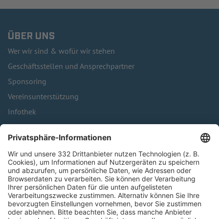
ÜBER UNS
Wer wir sind & wofür wir stehen
Geschäftsstellen und Ansprechpartner
Sponsoring
Vereinsunterstützung
Infothek
Kontakt
HÄUFIG BESUCHTE SEITEN
Pässe und Vereinswechsel
Trainerausbildung
Schulungsangebot Vereinsmitarbeiter
BFV-Geschäftsstellen