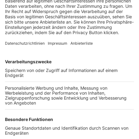
Trainerbörse
Login SpielPlus
FOLGE DEM BFV
TOP-VEREINE
TOP-PARTNER