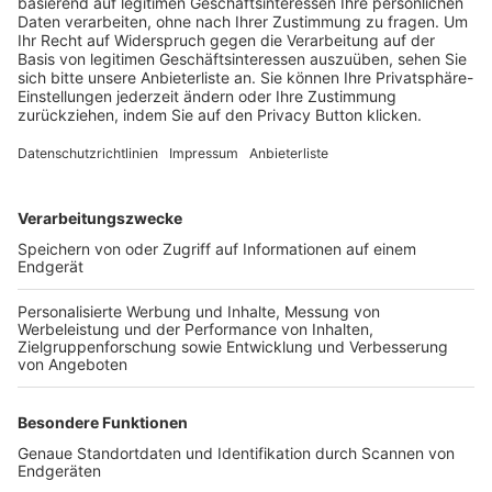
Trainerbörse
Login SpielPlus
FOLGE DEM BFV
TOP-VEREINE
TOP-PARTNER