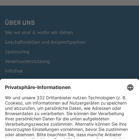
ÜBER UNS
Wer wir sind & wofür wir stehen
Geschäftsstellen und Ansprechpartner
Sponsoring
Vereinsunterstützung
Infothek
Kontakt
HÄUFIG BESUCHTE SEITEN
Pässe und Vereinswechsel
Trainerausbildung
Schulungsangebot Vereinsmitarbeiter
BFV-Geschäftsstellen