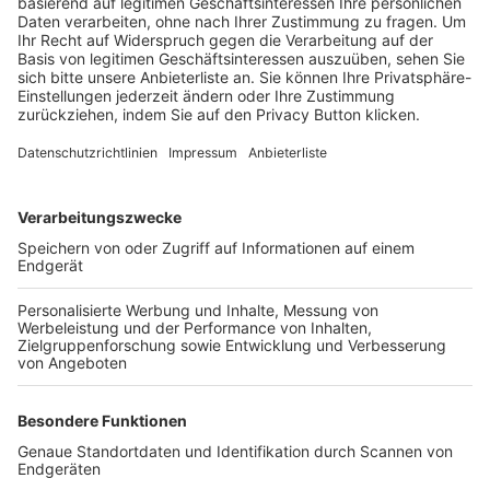
Trainerbörse
Login SpielPlus
FOLGE DEM BFV
TOP-VEREINE
TOP-PARTNER