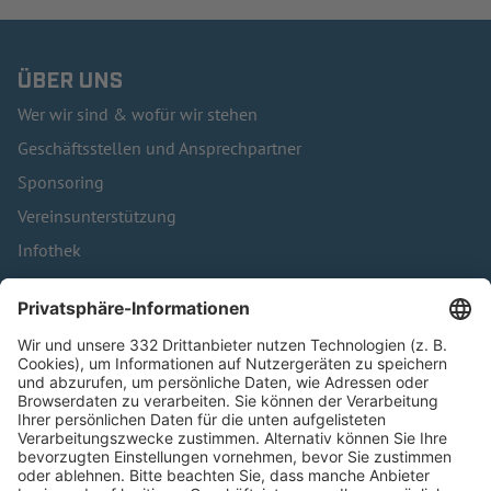
ÜBER UNS
Wer wir sind & wofür wir stehen
Geschäftsstellen und Ansprechpartner
Sponsoring
Vereinsunterstützung
Infothek
Kontakt
HÄUFIG BESUCHTE SEITEN
Pässe und Vereinswechsel
Trainerausbildung
Schulungsangebot Vereinsmitarbeiter
BFV-Geschäftsstellen