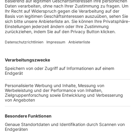
Trainerbörse
Login SpielPlus
FOLGE DEM BFV
TOP-VEREINE
TOP-PARTNER