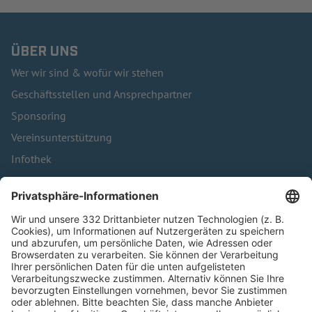
ÜBER UNS
Wer wir sind & wofür wir stehen
Geschäftsstellen und Ansprechpartner
Sponsoring
Vereinsunterstützung
Infothek
Kontakt
HÄUFIG BESUCHTE SEITEN
Pässe und Vereinswechsel
Trainerausbildung
Schulungsangebot Vereinsmitarbeiter
BFV-Geschäftsstellen