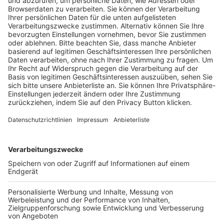
Pässe und Vereinswechsel
Trainerausbildung
Schulungsangebot Vereinsmitarbeiter
BFV-Geschäftsstellen
Trainerbörse
Login SpielPlus
FOLGE DEM BFV
TOP-VEREINE