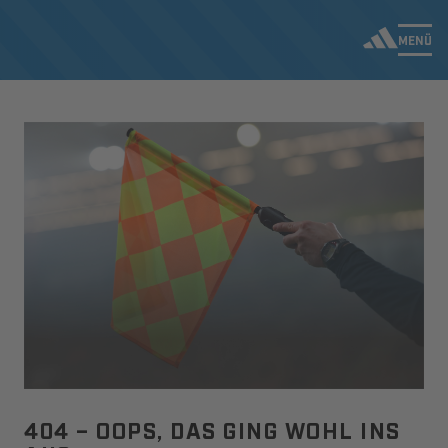
MENÜ
404 – OOPS, DAS GING WOHL INS