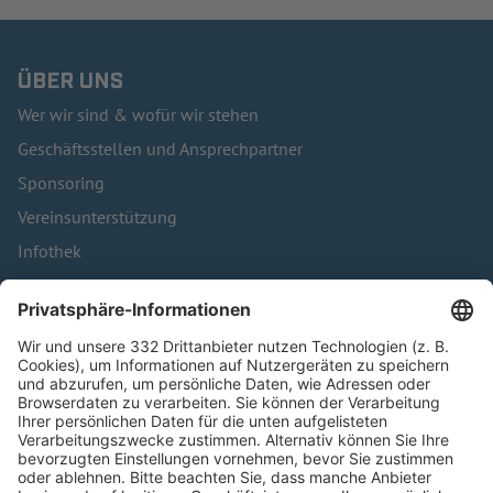
ÜBER UNS
Wer wir sind & wofür wir stehen
Geschäftsstellen und Ansprechpartner
Sponsoring
Vereinsunterstützung
Infothek
Kontakt
HÄUFIG BESUCHTE SEITEN
Pässe und Vereinswechsel
Trainerausbildung
Schulungsangebot Vereinsmitarbeiter
BFV-Geschäftsstellen