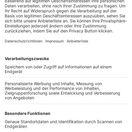
Trainerbörse
Login SpielPlus
FOLGE DEM BFV
TOP-VEREINE
TOP-PARTNER