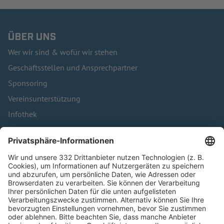
ÜBER UNS
Wer wir sind & wofür wir stehen
Geschäftsstellen und Ansprechpartner
Sponsoring
Vereinsunterstützung
Infothek
Kontakt
HÄUFIG BESUCHTE SEITEN
Pässe und Vereinswechsel
Trainerausbildung
Schulungsangebot Vereinsmitarbeiter
BFV-Geschäftsstellen