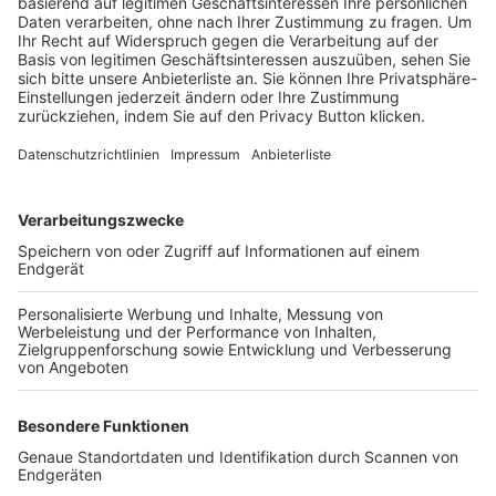
Trainerbörse
Login SpielPlus
FOLGE DEM BFV
TOP-VEREINE
TOP-PARTNER