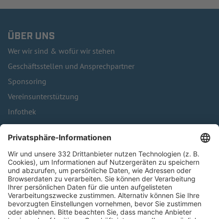
ÜBER UNS
Wer wir sind & wofür wir stehen
Geschäftsstellen und Ansprechpartner
Sponsoring
Vereinsunterstützung
Infothek
Kontakt
HÄUFIG BESUCHTE SEITEN
Pässe und Vereinswechsel
Trainerausbildung
Schulungsangebot Vereinsmitarbeiter
BFV-Geschäftsstellen