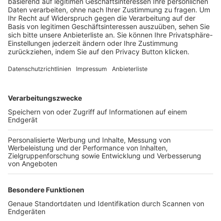
Trainerbörse
Login SpielPlus
FOLGE DEM BFV
TOP-VEREINE
TOP-PARTNER