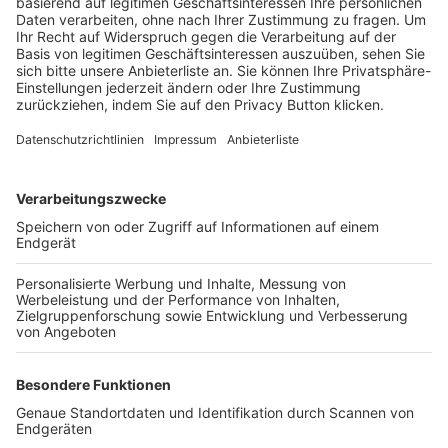
Trainerbörse
Login SpielPlus
FOLGE DEM BFV
TOP-VEREINE
TOP-PARTNER