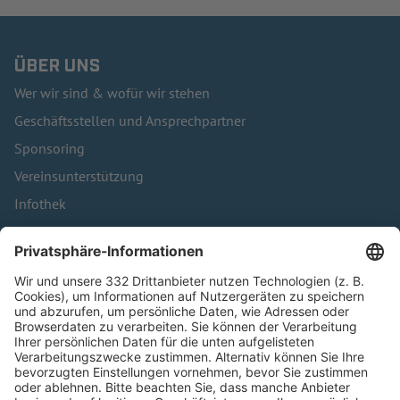
ÜBER UNS
Wer wir sind & wofür wir stehen
Geschäftsstellen und Ansprechpartner
Sponsoring
Vereinsunterstützung
Infothek
Kontakt
HÄUFIG BESUCHTE SEITEN
Pässe und Vereinswechsel
Trainerausbildung
Schulungsangebot Vereinsmitarbeiter
BFV-Geschäftsstellen