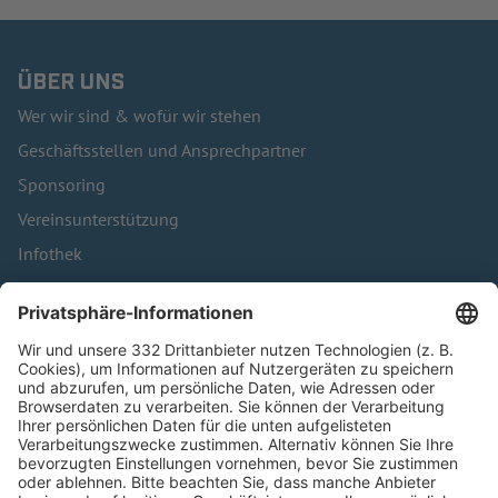
ÜBER UNS
Wer wir sind & wofür wir stehen
Geschäftsstellen und Ansprechpartner
Sponsoring
Vereinsunterstützung
Infothek
Kontakt
HÄUFIG BESUCHTE SEITEN
Pässe und Vereinswechsel
Trainerausbildung
Schulungsangebot Vereinsmitarbeiter
BFV-Geschäftsstellen