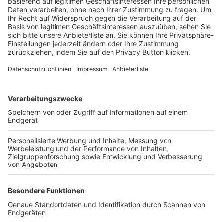
Trainerbörse
Login SpielPlus
FOLGE DEM BFV
TOP-VEREINE
TOP-PARTNER