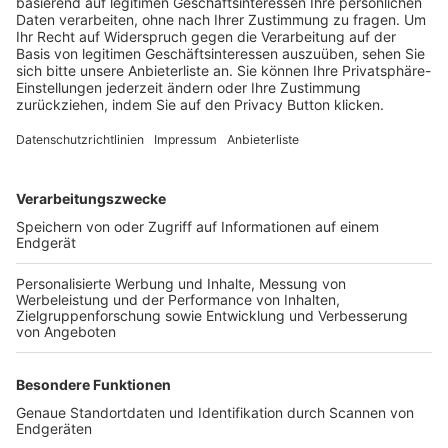
Trainerbörse
Login SpielPlus
FOLGE DEM BFV
TOP-VEREINE
TOP-PARTNER