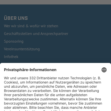
ÜBER UNS
Wer wir sind & wofür wir stehen
Geschäftsstellen und Ansprechpartner
Sponsoring
Vereinsunterstützung
Infothek
Kontakt
HÄUFIG BESUCHTE SEITEN
Pässe und Vereinswechsel
Trainerausbildung
Schulungsangebot Vereinsmitarbeiter
BFV-Geschäftsstellen