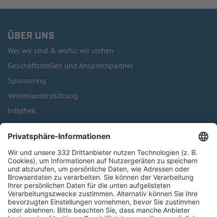
ÜBER UNS
Wer wir sind & wofür wir stehen
Geschäftsstellen und Ansprechpartner
Sponsoring
Vereinsunterstützung
Infothek
Kontakt
HÄUFIG BESUCHTE SEITEN
Pässe und Vereinswechsel
Trainerausbildung
Schulungsangebot Vereinsmitarbeiter
BFV-Geschäftsstellen