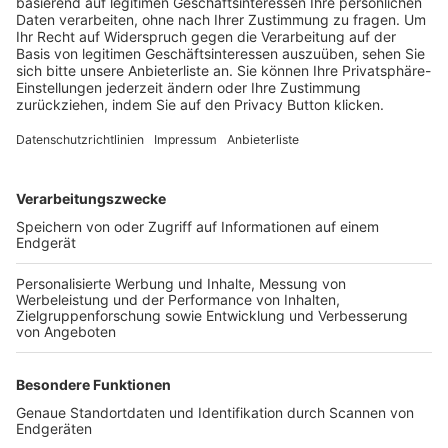
Trainerbörse
Login SpielPlus
FOLGE DEM BFV
TOP-VEREINE
TOP-PARTNER