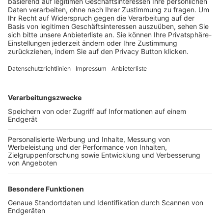
Trainerbörse
Login SpielPlus
FOLGE DEM BFV
TOP-VEREINE
TOP-PARTNER