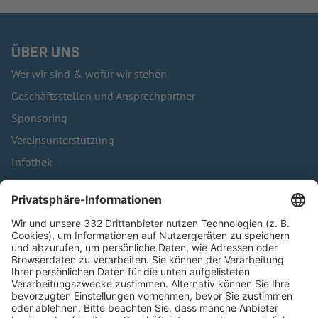
ÜBER UNS
Wer wir sind & wofür wir stehen
Geschäftsstellen und Ansprechpartner
Sponsoring
Vereinsunterstützung
Infothek
Kontakt
HÄUFIG BESUCHTE SEITEN
Pässe und Vereinswechsel
Trainerausbildung
Schulungsangebot Vereinsmitarbeiter
BFV-Geschäftsstellen