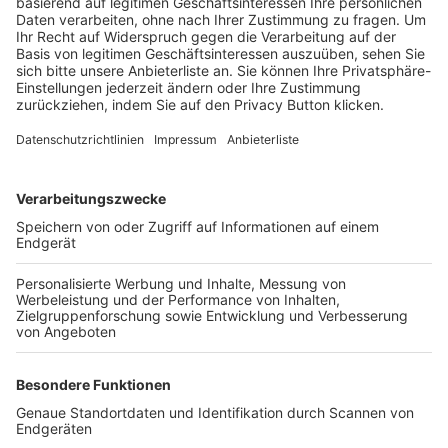
Trainerbörse
Login SpielPlus
FOLGE DEM BFV
TOP-VEREINE
TOP-PARTNER