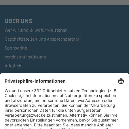
ÜBER UNS
Wer wir sind & wofür wir stehen
Geschäftsstellen und Ansprechpartner
Sponsoring
Vereinsunterstützung
Infothek
Kontakt
HÄUFIG BESUCHTE SEITEN
Pässe und Vereinswechsel
Trainerausbildung
Schulungsangebot Vereinsmitarbeiter
BFV-Geschäftsstellen