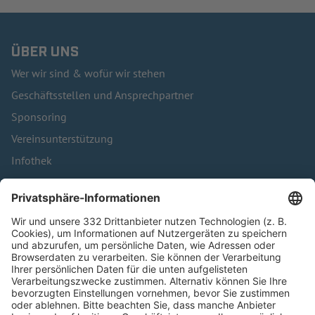
ÜBER UNS
Wer wir sind & wofür wir stehen
Geschäftsstellen und Ansprechpartner
Sponsoring
Vereinsunterstützung
Infothek
Kontakt
HÄUFIG BESUCHTE SEITEN
Pässe und Vereinswechsel
Trainerausbildung
Schulungsangebot Vereinsmitarbeiter
BFV-Geschäftsstellen