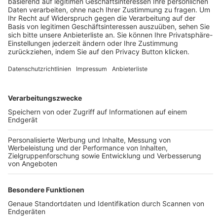
Trainerbörse
Login SpielPlus
FOLGE DEM BFV
TOP-VEREINE
TOP-PARTNER