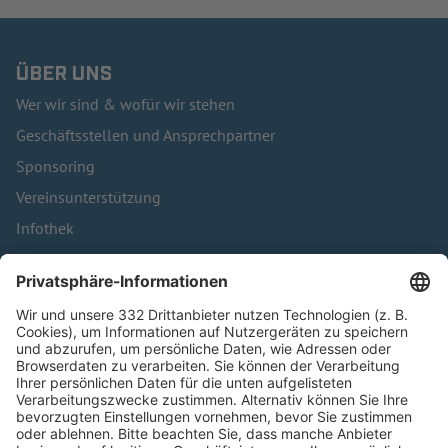
ÜBER UNS
Wer wir sind & wofür wir stehen
Geschäftsstellen und Ansprechpartner
Sponsoring
Vereinsunterstützung
Infothek
Kontakt
HÄUFIG BESUCHTE SEITEN
Pässe und Vereinswechsel
Trainerausbildung
Schulungsangebot Vereinsmitarbeiter
BFV-Geschäftsstellen