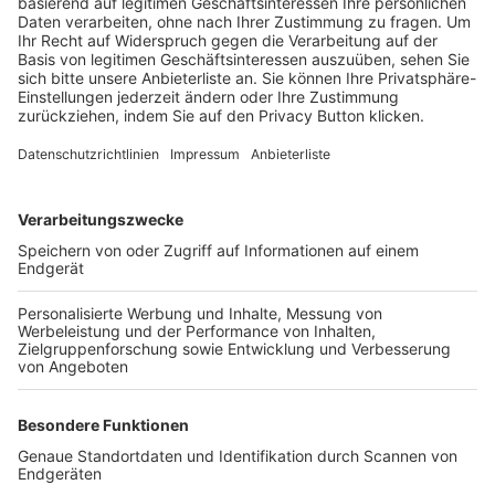
Trainerbörse
Login SpielPlus
FOLGE DEM BFV
TOP-VEREINE
TOP-PARTNER